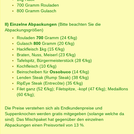
700 Gramm Rouladen
800 Gramm Gulasch
II) Einzelne Abpackungen
(Bitte beachten Sie die
Abpackungsgrößen)
Rouladen
700
Gramm (24 €/kg)
Gulasch
800
Gramm (20 €/kg)
Hackfleisch
1
kg (15 €/kg)
Braten, Nuss, Meiserl (23 €/kg)
Tafelspitz, Bürgermeisterstück (28 €/kg)
Kochfleisch (10 €/kg)
Beinscheiben für
Ossobuco
(14 €/kg)
Lenden Steak (Rump Steak) (38 €/kg)
RipEye Steak (Entrecôte) (35 €/kg)
Filet ganz (52 €/kg); Filetspitze, -kopf (47 €/kg); Medaillons
(60 €/kg);
Die Preise verstehen sich als Endkundenpreise und
Suppenknochen werden gratis mitgegeben (solange welche da
sind).
Das Mischpaket hat gegenüber den einzelnen
Abpackungen einen Preisvorteil von 13 %.