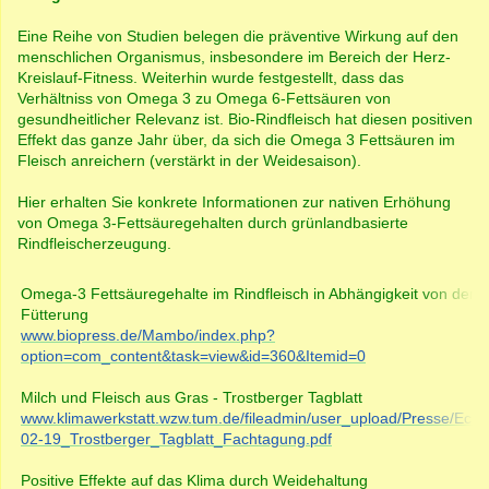
Eine Reihe von Studien belegen die präventive Wirkung auf den
menschlichen Organismus, insbesondere im Bereich der Herz-
Kreislauf-Fitness. Weiterhin wurde festgestellt, dass das
Verhältniss von Omega 3 zu Omega 6-Fettsäuren von
gesundheitlicher Relevanz ist. Bio-Rindfleisch hat diesen positiven
Effekt das ganze Jahr über, da sich die Omega 3 Fettsäuren im
Fleisch anreichern (verstärkt in der Weidesaison).
Hier erhalten Sie konkrete Informationen zur nativen Erhöhung
von Omega 3-Fettsäuregehalten durch grünlandbasierte
Rindfleischerzeugung.
Omega-3 Fettsäuregehalte im Rindfleisch in Abhängigkeit von der
Fütterung
www.biopress.de/Mambo/index.php?
option=com_content&task=view&id=360&Itemid=0
Milch und Fleisch aus Gras - Trostberger Tagblatt
www.klimawerkstatt.wzw.tum.de/fileadmin/user_upload/Presse/Ech
02-19_Trostberger_Tagblatt_Fachtagung.pdf
Positive Effekte auf das Klima durch Weidehaltung